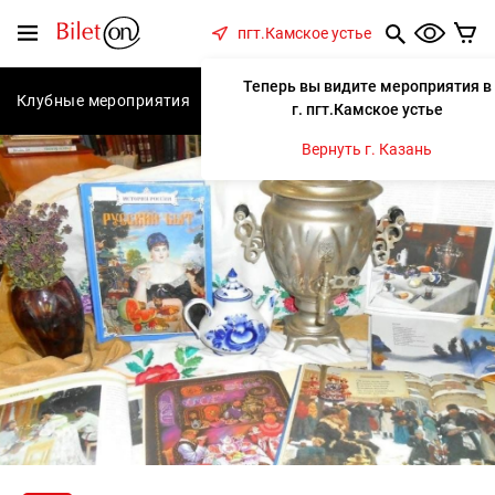
содержанию
Меню
пгт.Камское устье
Теперь вы видите мероприятия в
Клубные мероприятия
Концерты
Спектакли
С
г. пгт.Камское устье
Вернуть г. Казань