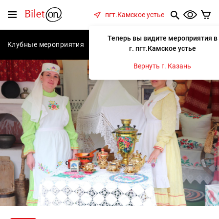
содержанию
Меню
пгт.Камское устье
Теперь вы видите мероприятия в
Клубные мероприятия
Концерты
Спектакли
С
г. пгт.Камское устье
Вернуть г. Казань