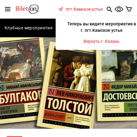
содержанию
Меню
пгт.Камское устье
Теперь вы видите мероприятия в
Клубные мероприятия
Концерты
Спектакли
С
г. пгт.Камское устье
Вернуть г. Казань