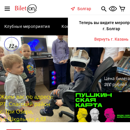
содержанию
Меню
Болгар
Теперь вы видите меропр
Клубные мероприятия
Концерты
Спектакли
С
г. Болгар
Вернуть г. Казань