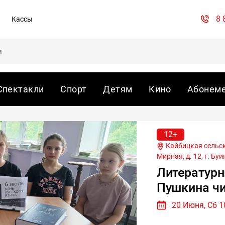
8 
Кассы
Спектакли
Спорт
Детям
Кино
Абонем
12+
Кайбицкая сельская библиотека — филиал № 13, с. Кайбицы, ул.
Мирная, д. 12, г.
Буи
Литературн
Пушкина ч
20 Июня, Сб 1