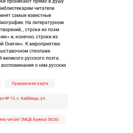
оки проникают прямо в душу
 библиотекарем читатели
помнят самые известные
биографии. На литературном
творений, , строки из поэм
к» и, конечно, строки из
ий Онегин». К мероприятию
 выставочном стеллаже
 великого русского поэта:
 и воспоминания о нем русских
Пушкинская карта
 № 13, с. Кайбицы, ул.
ина читаю" (МЦБ Буинск 0626)