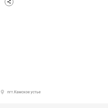
пгт.Камское устье