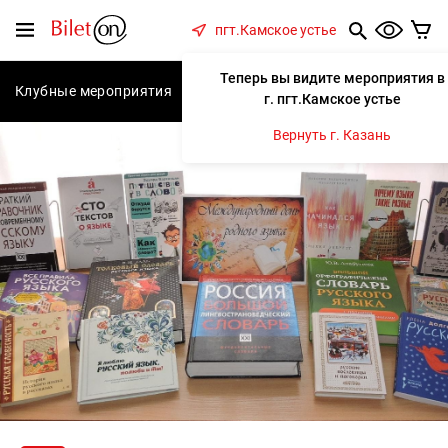
содержанию
Меню
пгт.Камское устье
Теперь вы видите мероприятия в
Клубные мероприятия
Концерты
Спектакли
С
г. пгт.Камское устье
Вернуть г. Казань