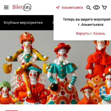
содержанию
Меню
Альметьевск
Теперь вы видите мероприя
Клубные мероприятия
Концерты
Спектакли
С
г. Альметьевск
Вернуть г. Казань