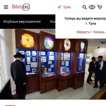
содержанию
Меню
Тула
Теперь вы видите меропр
Клубные мероприятия
Концерты
Спектакли
С
г. Тула
Вернуть г. Казань