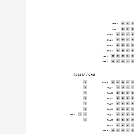
Ряд 8
36
35
34
31
30
29
Ряд 7
Ряд 6
33
32
31
30
33
32
31
30
Ряд 5
33
32
31
30
Ряд 4
Ряд 3
33
32
31
30
34
33
32
31
30
Ряд 2
Ряд 1
34
33
32
31
30
Правая ложа
9
Ряд 18
32
31
30
29
28
8
25
24
23
22
Ряд 17
7
Ряд 16
32
31
30
29
6
32
31
30
29
Ряд 15
5
32
31
30
29
Ряд 14
4
Ряд 13
32
31
30
29
3
2
32
31
30
29
Ряд 1
Ряд 12
1
Ряд 11
32
31
30
29
32
31
30
29
Ряд 10
34
33
32
31
30
Ряд 9