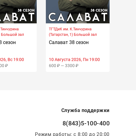
.Тинчурина
ТГТДиК им. К.Тинчурина
ТГТДиК 
) Большой зал
(Татарстан, 1) Большой зал
(Татарс
8 сезон
Салават 38 сезон
Салав
26, Вс 19:00
10 Августа 2026, Пн 19:00
11 Авгу
00 ₽
600 ₽ — 3300 ₽
600 ₽ 
Служба поддержки
8(843)5-100-400
Режим работы: с 8:00 до 20:00