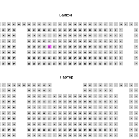
Балкон
33
32
31
30
29
28
27
26
25
24
23
22
21
20
19
18
17
16
15
14
13
12
11
10
9
8
7
28
27
26
25
24
23
22
21
20
19
18
17
16
15
14
13
12
11
10
9
8
7
6
29
28
27
26
25
24
23
22
21
20
19
18
17
16
15
14
13
12
11
10
9
8
7
29
28
27
26
25
24
23
22
21
20
19
18
17
16
15
14
13
12
11
10
9
8
7
29
28
27
26
25
24
23
22
21
20
19
18
17
16
15
14
13
12
11
10
9
8
7
29
28
27
26
25
24
23
22
21
20
19
18
17
16
15
14
13
12
11
10
9
8
7
29
28
27
26
25
24
23
22
21
20
19
18
17
16
15
14
13
12
11
10
9
8
7
29
28
27
26
25
24
23
22
21
20
19
18
17
16
15
14
13
12
11
10
9
8
7
Партер
27
26
25
24
23
22
21
20
19
18
17
16
15
14
13
12
11
10
9
8
7
21
20
19
18
17
16
15
14
13
12
11
10
9
8
7
6
28
27
26
25
24
23
22
21
20
19
18
17
16
15
14
13
12
11
10
9
8
7
6
28
27
26
25
24
23
22
21
20
19
18
17
16
15
14
13
12
11
10
9
8
7
6
28
27
26
25
24
23
22
21
20
19
18
17
16
15
14
13
12
11
10
9
8
7
6
28
27
26
25
24
23
22
21
20
19
18
17
16
15
14
13
12
11
10
9
8
7
6
28
27
26
25
24
23
22
21
20
19
18
17
16
15
14
13
12
11
10
9
8
7
6
28
27
26
25
24
23
22
21
20
19
18
17
16
15
14
13
12
11
10
9
8
7
6
28
27
26
25
24
23
22
21
20
19
18
17
16
15
14
13
12
11
10
9
8
7
6
29
28
27
26
25
24
23
22
21
20
19
18
17
16
15
14
13
12
11
10
9
8
7