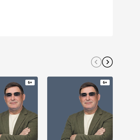
6+
6+