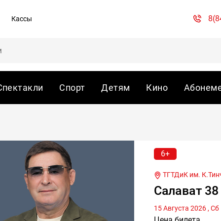
8(8
Кассы
Спектакли
Спорт
Детям
Кино
Абонем
6+
ТГТДиК им. К.Тин
Салават 38
Цена билета