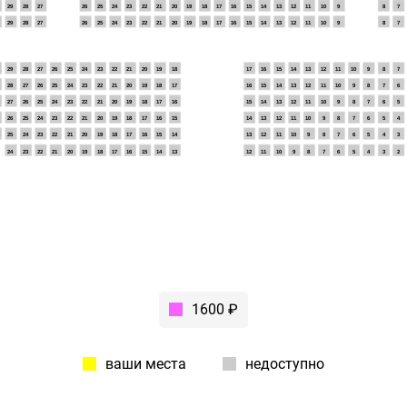
29
28
27
26
25
24
23
22
21
20
19
18
17
16
15
14
13
12
11
10
9
8
7
29
28
27
26
25
24
23
22
21
20
19
18
17
16
15
14
13
12
11
10
9
8
7
29
28
27
26
25
24
23
22
21
20
19
18
17
16
15
14
13
12
11
10
9
8
7
28
27
26
25
24
23
22
21
20
19
18
17
16
15
14
13
12
11
10
9
8
7
6
27
26
25
24
23
22
21
20
19
18
17
16
15
14
13
12
11
10
9
8
7
6
5
26
25
24
23
22
21
20
19
18
17
16
15
14
13
12
11
10
9
8
7
6
5
4
25
24
23
22
21
20
19
18
17
16
15
14
13
12
11
10
9
8
7
6
5
4
3
24
23
22
21
20
19
18
17
16
15
14
13
12
11
10
9
8
7
6
5
4
3
2
1600 ₽
ваши места
недоступно