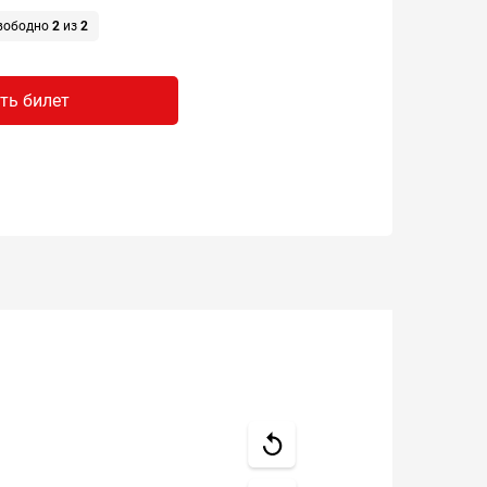
вободно
2
из
2
ть билет