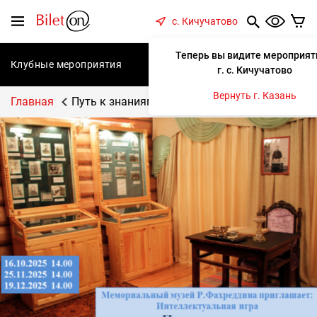
содержанию
Меню
с. Кичучатово
Теперь вы видите мероприят
Клубные мероприятия
Концерты
Спектакли
С
г. с. Кичучатово
Вернуть г. Казань
Главная
Путь к знаниям