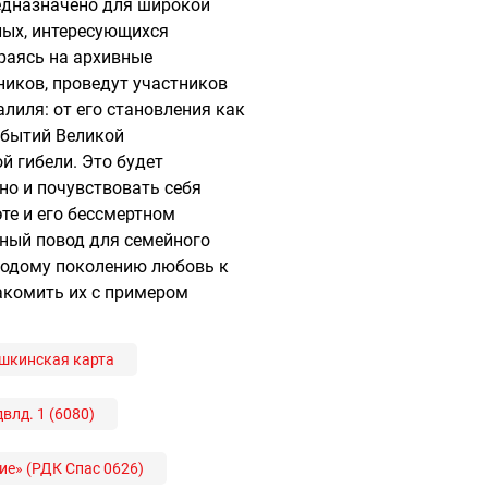
едназначено для широкой
лых, интересующихся
ираясь на архивные
иков, проведут участников
иля: от его становления как
обытий Великой
й гибели. Это будет
но и почувствовать себя
те и его бессмертном
сный повод для семейного
лодому поколению любовь к
накомить их с примером
шкинская карта
влд. 1 (6080)
ие» (РДК Спас 0626)