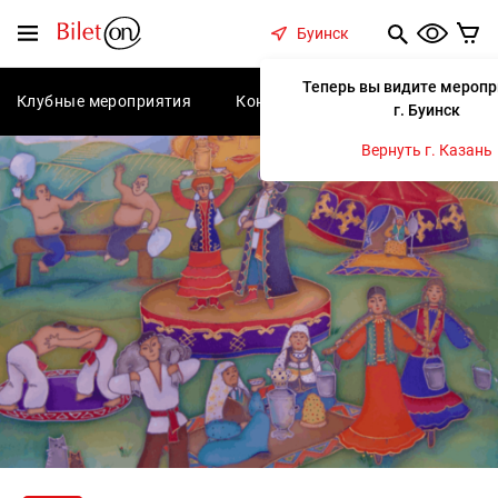
содержанию
Меню
Буинск
Теперь вы видите меропр
Клубные мероприятия
Концерты
Спектакли
С
г. Буинск
Вернуть г. Казань