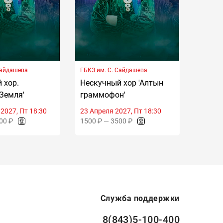
Сайдашева
ГБКЗ им. С. Сайдашева
ГБКЗ им
 хор.
Нескучный хор 'Алтын
Неску
Земля'
граммофон'
безым
2027, Пт 18:30
23 Апреля 2027, Пт 18:30
7 Мая 
00 ₽
1500 ₽ — 3500 ₽
1500 ₽
Служба поддержки
8(843)5-100-400