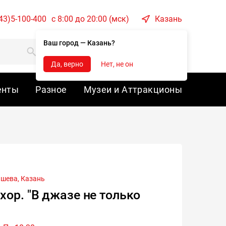
43)5-100-400
c 8:00 до 20:00 (мск)
Казань
Ваш город — Казань?
Корзина
Войти
Да, верно
Нет, не он
енты
Разное
Музеи и Аттракционы
ашева,
Казань
хор. "В джазе не только