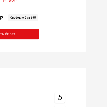
, Пт 18:30
 ₽
Свободно
0
из
695
ть билет