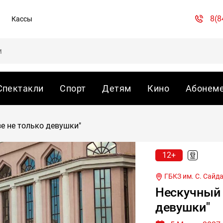
8(8
Кассы
Спектакли
Спорт
Детям
Кино
Абонем
зе не только девушки"
12+
ГБКЗ им. С. Сайд
Нескучный 
девушки"