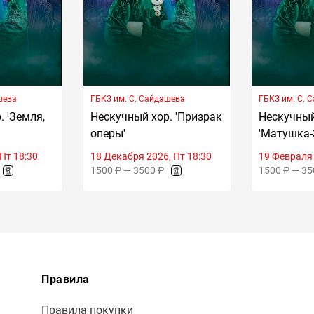
шева
ГБКЗ им. С. Сайдашева
ГБКЗ им. С. 
. 'Земля,
Нескучный хор. 'Призрак
Нескучный
оперы'
'Матушка-
Пт 18:30
18 Декабря 2026, Пт 18:30
19 Февраля 
1500 ₽ — 3500 ₽
1500 ₽ — 35
Правила
Правила покупки