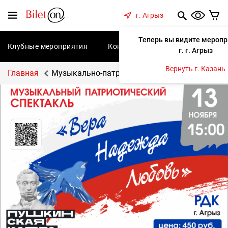
содержанию
Меню
г. Агрыз
Теперь вы видите меропр
Клубные мероприятия
Концерты
Спектакли
С
г. г. Агрыз
Вернуть г. Казань
Главная
Музыкально-патриотический спектакль «Вер