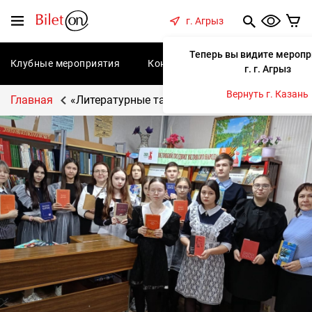
содержанию
Меню
г. Агрыз
Теперь вы видите меропр
Клубные мероприятия
Концерты
Спектакли
С
г. г. Агрыз
Вернуть г. Казань
Главная
«Литературные тайны»