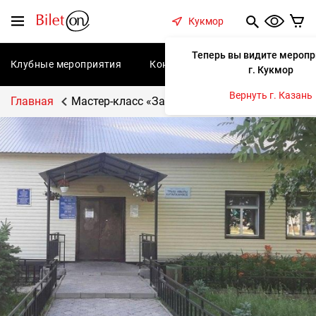
содержанию
Меню
Кукмор
Теперь вы видите меропр
Клубные мероприятия
Концерты
Спектакли
С
г. Кукмор
Вернуть г. Казань
Главная
Мастер-класс «Закладка-закрывашка»