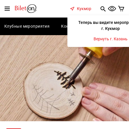
содержанию
Меню
Кукмор
Теперь вы видите меропр
Клубные мероприятия
Концерты
Спектакли
С
г. Кукмор
Вернуть г. Казань