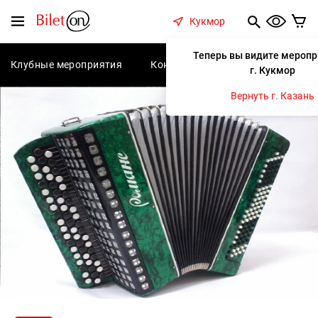
содержанию
Меню
Кукмор
Теперь вы видите меропр
Клубные мероприятия
Концерты
Спектакли
С
г. Кукмор
Вернуть г. Казань