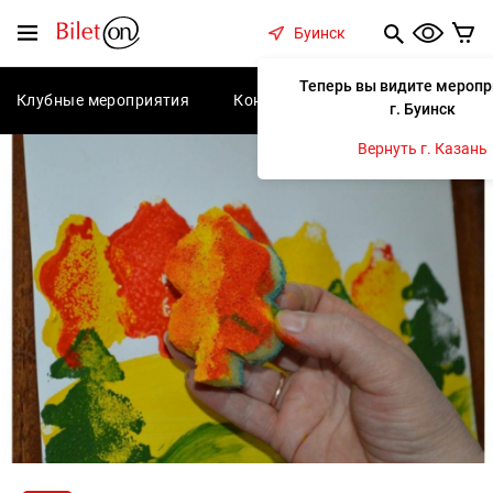
содержанию
Меню
Буинск
Теперь вы видите меропр
Клубные мероприятия
Концерты
Спектакли
С
г. Буинск
Вернуть г. Казань