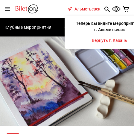
содержанию
Меню
Альметьевск
Теперь вы видите мероприя
Клубные мероприятия
Концерты
Спектакли
С
г. Альметьевск
Вернуть г. Казань