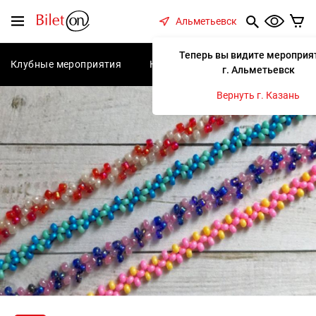
содержанию
Меню
Альметьевск
Теперь вы видите мероприя
Клубные мероприятия
Концерты
Спектакли
С
г. Альметьевск
Вернуть г. Казань