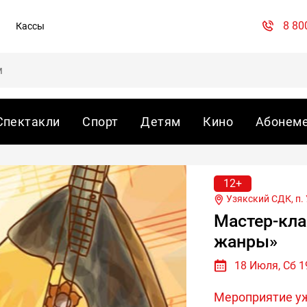
8 80
Кассы
Спектакли
Спорт
Детям
Кино
Абонем
12+
Узякский СДК, п. У
Мастер-кла
жанры»
18 Июля, Сб 1
Мероприятие у