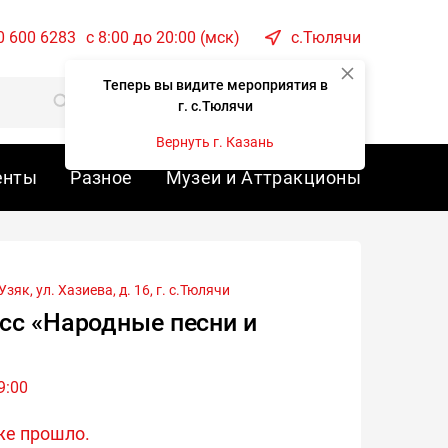
0 600 6283
c 8:00 до 20:00 (мск)
с.Тюлячи
Теперь вы видите мероприятия в
Корзина
Войти
г. с.Тюлячи
Вернуть г. Казань
енты
Разное
Музеи и Аттракционы
зяк, ул. Хазиева, д. 16, г.
с.Тюлячи
сс «Народные песни и
9:00
же прошло.