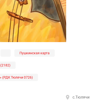
Пушкинская карта
 (2182)
» (РДК Тюлячи 0726)
с.Тюлячи