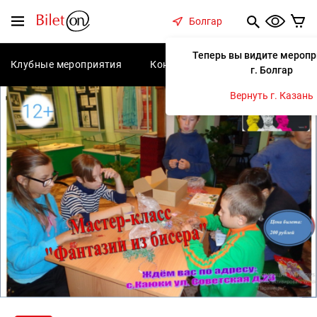
содержанию
Меню
Болгар
Теперь вы видите меропр
Клубные мероприятия
Концерты
Спектакли
С
г. Болгар
Вернуть г. Казань