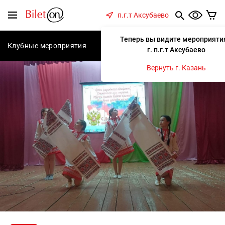
содержанию
Меню
п.г.т Аксубаево
Теперь вы видите мероприяти
Клубные мероприятия
Концерты
Спектакли
С
г. п.г.т Аксубаево
Вернуть г. Казань