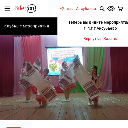
содержанию
Меню
п.г.т Аксубаево
Теперь вы видите мероприяти
Клубные мероприятия
Концерты
Спектакли
С
г. п.г.т Аксубаево
Вернуть г. Казань