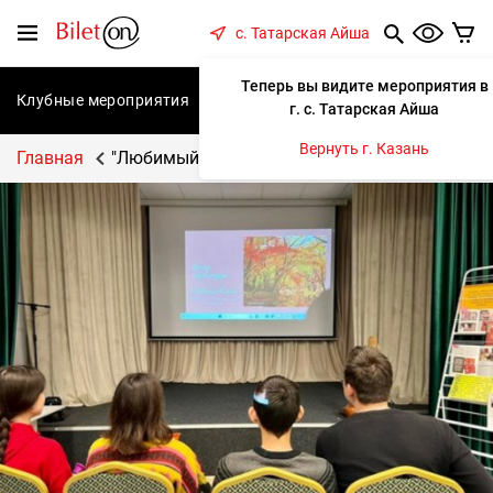
содержанию
Меню
с. Татарская Айша
Теперь вы видите мероприятия в
Клубные мероприятия
Концерты
Спектакли
С
г. с. Татарская Айша
Вернуть г. Казань
Главная
"Любимый сердцу уголок"