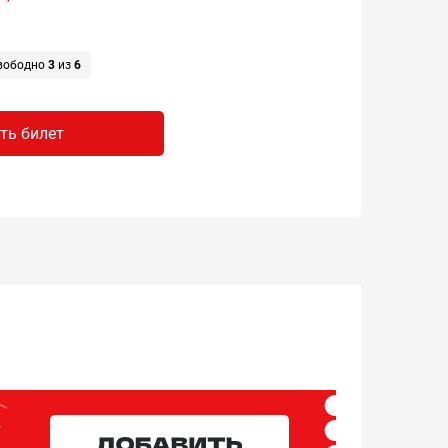
вободно
3
из
6
ть билет