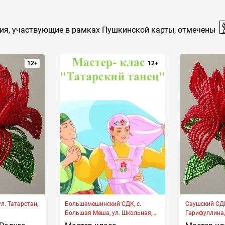
ия, участвующие в рамках Пушкинской карты, отмечены
12+
12+
ул. Татарстан,
Большемешинский СДК, с.
Саушский СДК,
Большая Меша, ул. Школьная,
Гарифуллина, 
двлд. 2