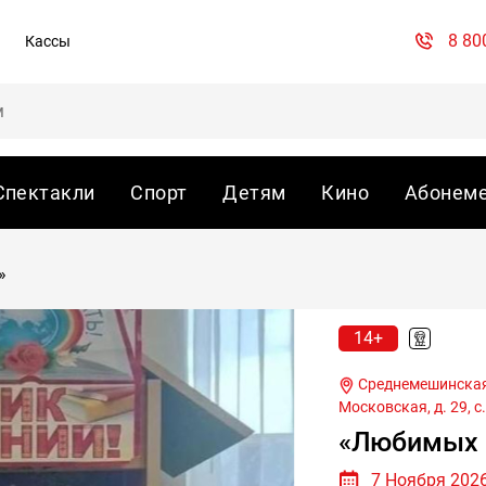
8 80
Кассы
Спектакли
Спорт
Детям
Кино
Абонем
»
14+
Среднемешинская сельская библиотека, д. Средняя Меша, ул.
Московская, д. 29,
с
«Любимых 
7 Ноября 2026