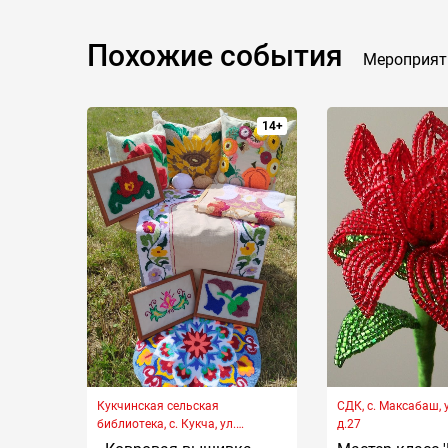
Похожие события
Мероприят
14+
Кукчинская сельская
СДК, с. Максабаш, 
библиотека, с. Кукча, ул.
д.27
Шоссейная, д. 67А