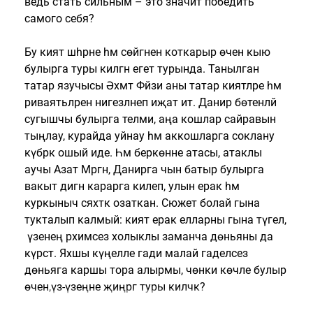
ведь стать сильным – это значит победить
самого себя?
Бу әкият шәһәрне һәм сөйгәнен коткарыр өчен кыю
булырга туры килгән егет турында. Танылган
татар язучысы Әхмәт Фәйзи аны татар әкиятләре һәм
риваятьләренә нигезләнеп иҗат итә. Данир бөтенләй
сугышчы булырга теләми, аңа кошлар сайравын
тыңлау, курайда уйнау һәм аккошларга соклану
күбрәк ошый иде. Һәм беркөнне атасы, атаклы
аучы Азат Мәргән, Данирга чын батыр булырга
вакыт дигән карарга килеп, улын ерак һәм
куркыныч сәяхәткә озаткан. Сюжет болай гына
тукталып калмый: әкият ерак елларны гына түгел,
ә үзенең рәхимсез холыклы заманча дөньяны да
күрсәтә. Яхшы күңелле гади малай гаделсез
дөньяга каршы тора алырмы, чөнки көчле булыр
өчен,үз-үзеңне җиңәргә туры киләчәк?