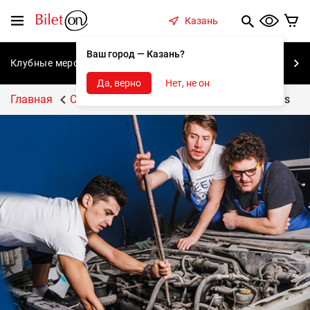
содержанию
Меню
Казань
Ваш город — Казань?
Клубные мероприятия
Концерты
Спектакли
С
Да, верно
Нет, не он
Главная
Спектакли
Золотые парни/ Golden boys