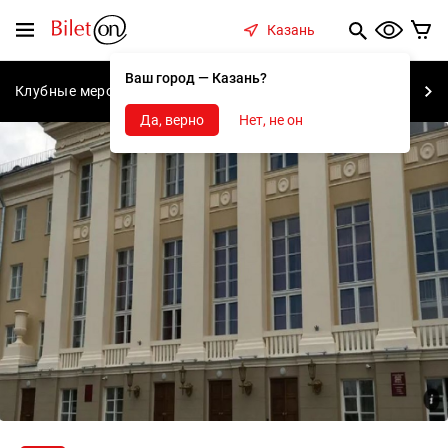
содержанию
Меню
Казань
Ваш город — Казань?
Клубные мероприятия
Концерты
Спектакли
С
Да, верно
Нет, не он