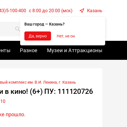
43)5-100-400
c 8:00 до 20:00 (мск)
Казань
Ваш город — Казань?
Корзина
Войти
Да, верно
Нет, не он
енты
Разное
Музеи и Аттракционы
вый комплекс им. В.И. Ленина, г.
Казань
 в кино! (6+) ПУ: 111120726
:10
же прошло.