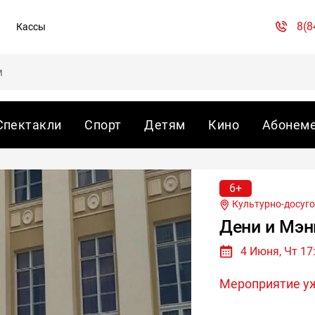
8(8
Кассы
Спектакли
Спорт
Детям
Кино
Абонем
6+
Культурно-досуго
Дени и Мэни
4 Июня, Чт 17
Мероприятие у