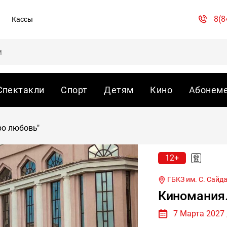
8(8
Кассы
Спектакли
Спорт
Детям
Кино
Абонем
ро любовь"
12+
ГБКЗ им. С. Сайд
Киномания.
7 Марта 2027 ,