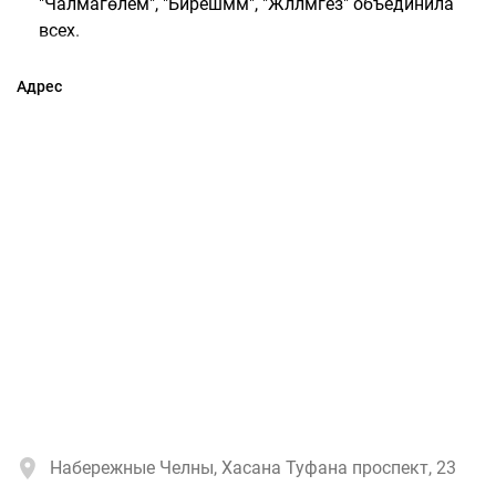
"Чалмагөлем", "Бирешмәм", "Жәлләмәгез" объединила
всех.
Адрес
Набережные Челны, Хасана Туфана проспект, 23