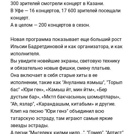
300 зрителей смотрели концерт в Казани.
В Уфе — 16 концертов, 17 600 зрителей посещали
концерт.
А в целом — 200 концертов в сезон.
Новая программа показывает еще больший рост
Ильсии Бадретдиновой и как организатора, и как
исполнителя.
Вы увидите новейшие экраны, световую технику
и обязательно новые фишки, смену платьев.
Она включает в себя старые хиты в ее
исполнении, такие как "Ачуланма язмыш", "Торып
бас" «Юри генә», «Камыш әйтә, мин әйтәм», «Бер
дустым бар», «Мәктәп бакчасының шомыртлары»,
"Аһ, язлар", «Карандашым, китабым» и другие.
Клип на песню "Юри генэ" объединил всю
татарскую эстраду, там играют самые яркие
звезды эстрады.
А песни "Мәңгелеккә килми әниләр...", "Гомер", "Артист"