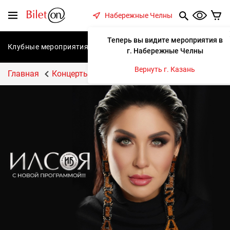
содержанию
Меню
Набережные Челны
Теперь вы видите мероприятия в
Клубные мероприятия
Концерты
Спектакли
С
г. Набережные Челны
Вернуть г. Казань
Главная
Концерты
ИЛЬСИЯ БАДРЕТДИНОВА