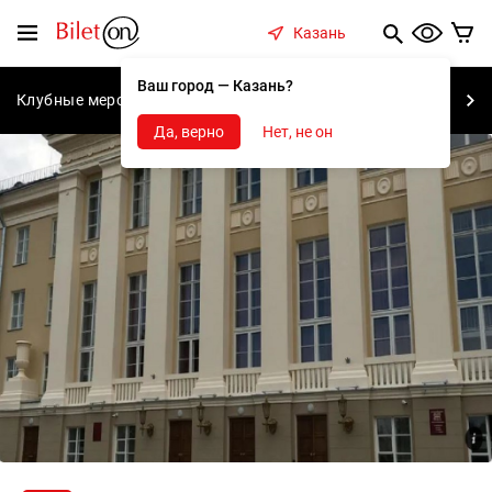
содержанию
Меню
Казань
Ваш город — Казань?
Клубные мероприятия
Концерты
Спектакли
С
Да, верно
Нет, не он