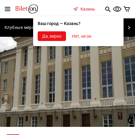
содержанию
Меню
Казань
Ваш город — Казань?
Клубные мероприятия
Концерты
Спектакли
С
Да, верно
Нет, не он