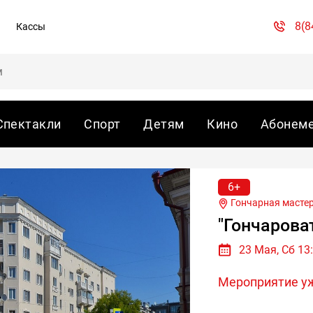
8(8
Кассы
Спектакли
Спорт
Детям
Кино
Абонем
6+
Гончарная мастерс
"Гончарова
23 Мая, Сб 13
Мероприятие у