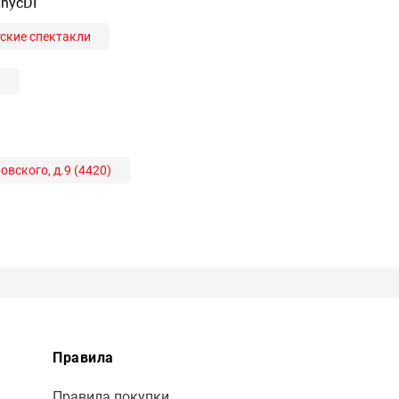
HhycDI
ские спектакли
а
овского, д.9 (4420)
Правила
Правила покупки