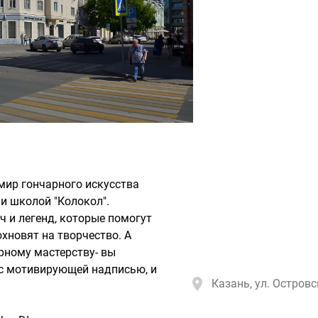
мир гончарного искусства
и школой "Колокол".
ч и легенд, которые помогут
охновят на творчество. А
арному мастерству- вы
 с мотивирующей надписью, и
Казань, ул. Островс