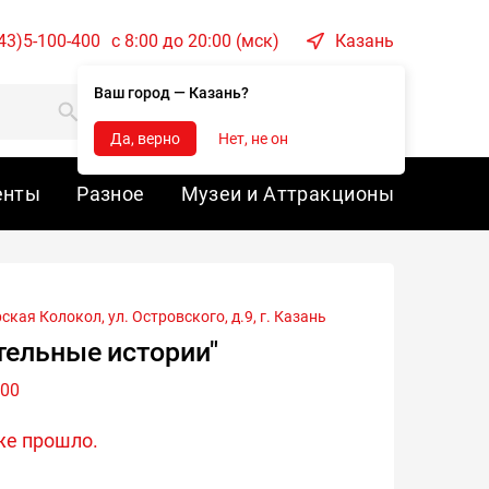
43)5-100-400
c 8:00 до 20:00 (мск)
Казань
Ваш город — Казань?
Корзина
Войти
Да, верно
Нет, не он
енты
Разное
Музеи и Аттракционы
кая Колокол, ул. Островского, д.9, г.
Казань
тельные истории"
:00
же прошло.