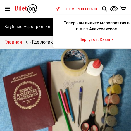
содержанию
Меню
п.г.т Алексеевское
Теперь вы видите мероприятия в
Клубные мероприятия
Концерты
Спектакли
С
г. п.г.т Алексеевское
Вернуть г. Казань
Главная
«Где логика?»