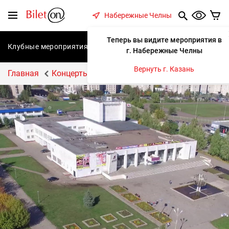
содержанию
Меню
Набережные Челны
Теперь вы видите мероприятия в
Клубные мероприятия
Концерты
Спектакли
С
г. Набережные Челны
Вернуть г. Казань
Главная
Концерты
Елизавета Варвара Аранова. Sta