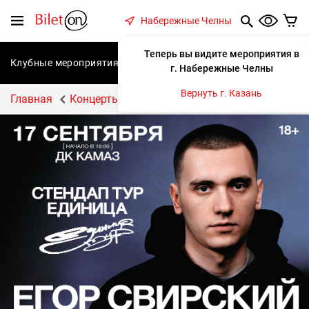
содержанию
Меню
Набережные Челны
Теперь вы видите мероприятия в
Клубные мероприятия
Концерты
Спектакли
С
г. Набережные Челны
Вернуть г. Казань
Главная
Концерты
ЕГОР СВИРСКИЙ | Stand Up тур 