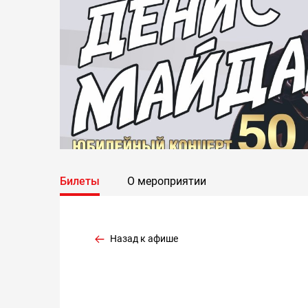
Билеты
О мероприятии
Назад к афише