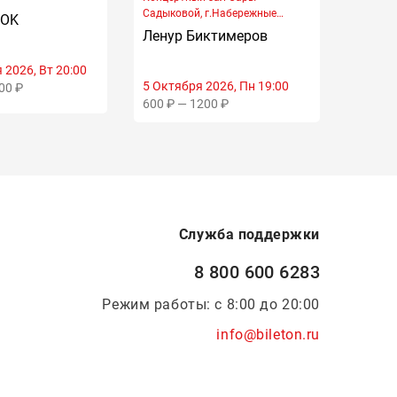
Садыковой, г.Набережные
POK
Татья
Челны, Хасана Туфана проспект,
Ленур Биктимеров
23
 2026, Вт 20:00
20 Окт
5 Октября 2026, Пн 19:00
00 ₽
2000 ₽
600 ₽ — 1200 ₽
Служба поддержки
8 800 600 6283
Режим работы: с 8:00 до 20:00
info@bileton.ru