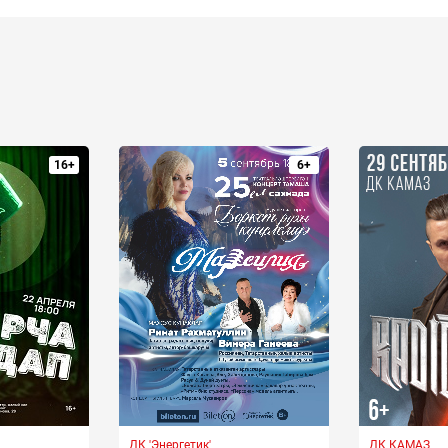
16+
6+
ДК 'Энергетик'
ДК КАМАЗ