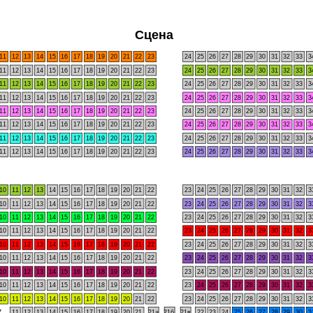
Сцена
11
12
13
14
15
16
17
18
19
20
21
22
23
24
25
26
27
28
29
30
31
32
33
3
11
12
13
14
15
16
17
18
19
20
21
22
23
24
25
26
27
28
29
30
31
32
33
3
11
12
13
14
15
16
17
18
19
20
21
22
23
24
25
26
27
28
29
30
31
32
33
3
11
12
13
14
15
16
17
18
19
20
21
22
23
24
25
26
27
28
29
30
31
32
33
3
11
12
13
14
15
16
17
18
19
20
21
22
23
24
25
26
27
28
29
30
31
32
33
3
11
12
13
14
15
16
17
18
19
20
21
22
23
24
25
26
27
28
29
30
31
32
33
3
11
12
13
14
15
16
17
18
19
20
21
22
23
24
25
26
27
28
29
30
31
32
33
3
11
12
13
14
15
16
17
18
19
20
21
22
23
24
25
26
27
28
29
30
31
32
33
3
10
11
12
13
14
15
16
17
18
19
20
21
22
23
24
25
26
27
28
29
30
31
32
3
10
11
12
13
14
15
16
17
18
19
20
21
22
23
24
25
26
27
28
29
30
31
32
3
10
11
12
13
14
15
16
17
18
19
20
21
22
23
24
25
26
27
28
29
30
31
32
3
10
11
12
13
14
15
16
17
18
19
20
21
22
23
24
25
26
27
28
29
30
31
32
3
10
11
12
13
14
15
16
17
18
19
20
21
22
23
24
25
26
27
28
29
30
31
32
3
10
11
12
13
14
15
16
17
18
19
20
21
22
23
24
25
26
27
28
29
30
31
32
3
10
11
12
13
14
15
16
17
18
19
20
21
22
23
24
25
26
27
28
29
30
31
32
3
10
11
12
13
14
15
16
17
18
19
20
21
22
23
24
25
26
27
28
29
30
31
32
3
10
11
12
13
14
15
16
17
18
19
20
21
22
23
24
25
26
27
28
29
30
31
32
3
7
11
12
13
14
15
16
17
18
19
20
21
21а
21б
21в
22
23
24
25
26
27
28
29
30
3