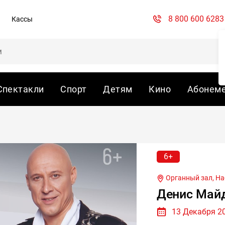
8 800 600 6283
Кассы
Спектакли
Спорт
Детям
Кино
Абонем
6+
Органный зал,
На
Денис Май
13 Декабря 20