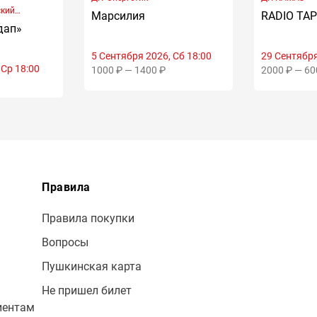
ский
Марсилия
RADIO TA
тр
дап»
5 Сентября 2026, Сб 18:00
29 Сентября
 Ср 18:00
1000 ₽ — 1400 ₽
2000 ₽ — 60
Правила
Правила покупки
Вопросы
Пушкинская карта
Не пришел билет
иентам