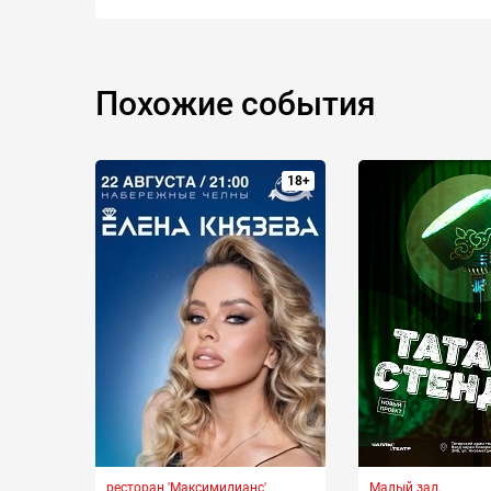
Похожие события
18+
ресторан 'Максимилианс'
Малый зал,