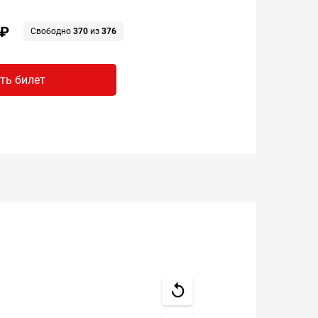
 ₽
Свободно
370
из
376
ть билет