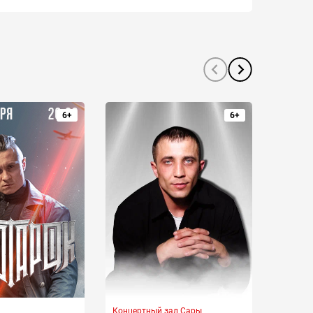
6+
6+
Концертный зал Сары
ДК КАМ