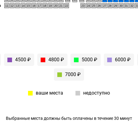
а
11
12
13
14
15
16
17
18
19
20
21
22
23
24
25
26
27
28
29
30
31
32
3
4500 ₽
4800 ₽
5000 ₽
6000 ₽
7000 ₽
ваши места
недоступно
Выбранные места должны быть оплачены в течение 30 минут