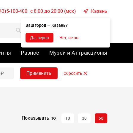
43)5-100-400
c 8:00 до 20:00 (мск)
Казань
Ваш город — Казань?
Корзина
Войти
Да, верно
Нет, не он
енты
Разное
Музеи и Аттракционы
Применить
Сбросить
Показывать по
10
30
60