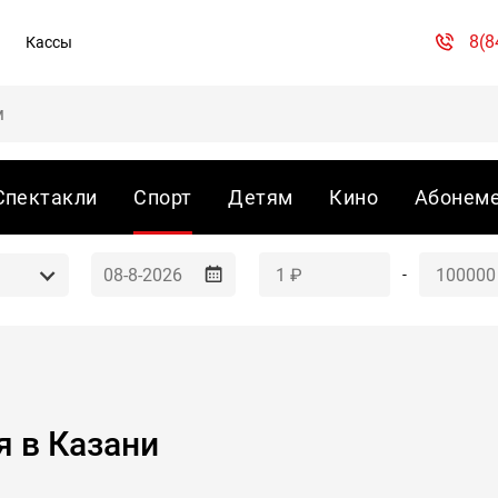
8(8
Кассы
Спектакли
Спорт
Детям
Кино
Абонем
-
 в Казани