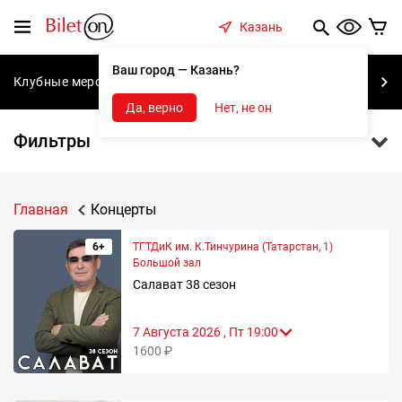
содержанию
Меню
Казань
Ваш город — Казань?
Клубные мероприятия
Концерты
Спектакли
С
Да, верно
Нет, не он
Фильтры
Главная
Концерты
6+
ТГТДиК им. К.Тинчурина (Татарстан, 1)
Большой зал
Салават 38 сезон
7 Августа 2026 , Пт 19:00
1600 ₽