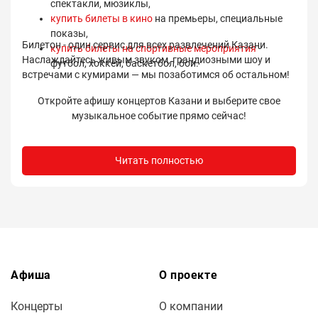
спектакли, мюзиклы,
купить билеты в кино
на премьеры, специальные
показы,
Билетон - один сервис для всех развлечений Казани.
купить билеты на спортивные мероприятия
-
Наслаждайтесь живым звуком, грандиозными шоу и
футбол, хоккей, баскетбол, бои.
встречами с кумирами — мы позаботимся об остальном!
Откройте афишу концертов Казани и выберите свое
музыкальное событие прямо сейчас!
Читать полностью
Афиша
О проекте
Концерты
О компании