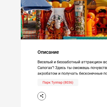
Описание
Веселый и беззаботный аттракцион все
Сапогах"! Здесь ты сможешь почувст
акробатом и получать бесконечные по
Парк Тулпар (8036)