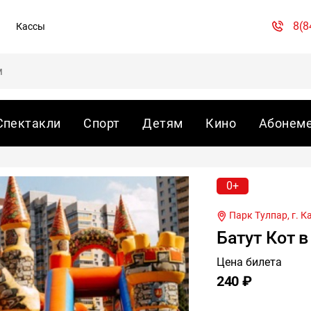
8(8
Кассы
Спектакли
Спорт
Детям
Кино
Абонем
0+
Парк Тулпар, г.
К
Батут Кот в
Цена билета
240 ₽