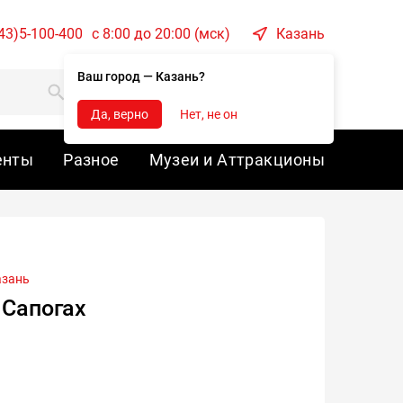
43)5-100-400
c 8:00 до 20:00 (мск)
Казань
Ваш город — Казань?
Корзина
Войти
Да, верно
Нет, не он
енты
Разное
Музеи и Аттракционы
азань
 Сапогах