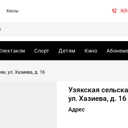
8(8
Кассы
Спектакли
Спорт
Детям
Кино
Абонем
к, ул. Хазиева, д. 16
Узякская сельская
ул. Хазиева, д. 16
Адрес