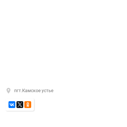
пгт.Камское устье