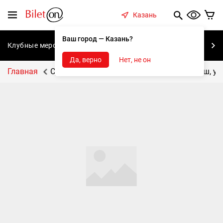
содержанию
Меню
Казань
Ваш город — Казань?
Клубные мероприятия
Концерты
Спектакли
С
Да, верно
Нет, не он
Главная
Субашская сельская библиотека, с. Субаш, ул.