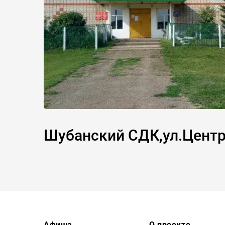
Шубанский СДК,ул.Центр
Афиша
О проекте