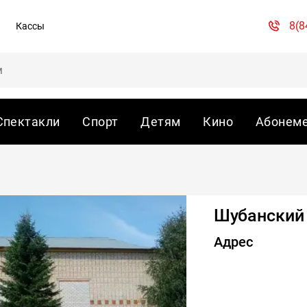
8(8
Кассы
Спектакли
Спорт
Детям
Кино
Абонем
Шубанский 
Адрес