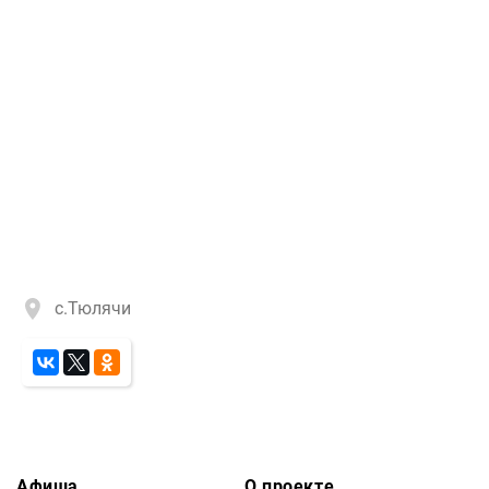
с.Тюлячи
Афиша
О проекте