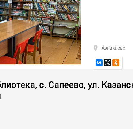
Азнакаево
иотека, с. Сапеево, ул. Казанск
я