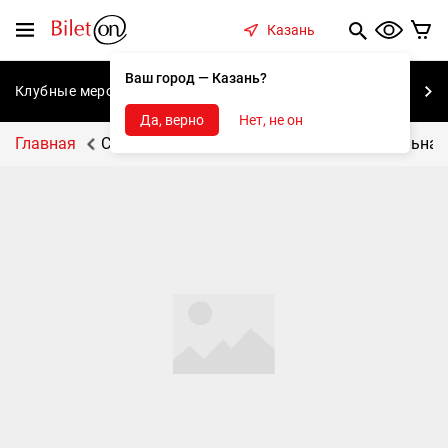
содержанию
Меню
Казань
Ваш город — Казань?
Клубные мероприятия
Концерты
Спектакли
С
Да, верно
Нет, не он
Главная
Салмановский СДК, с.Салманы, ул. Школьная